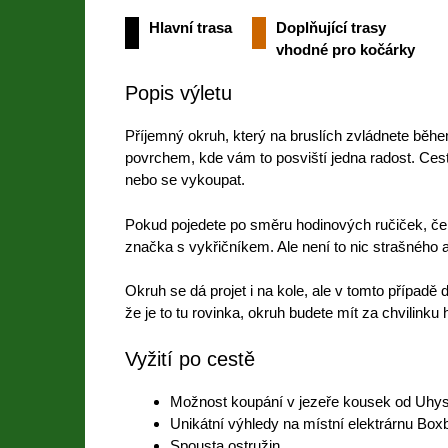
Hlavní trasa
Doplňující trasy
vhodné pro kočárky
Popis výletu
Příjemný okruh, který na bruslích zvládnete bě
povrchem, kde vám to posviští jedna radost. Cest
nebo se vykoupat.
Pokud pojedete po směru hodinových ručiček, če
značka s vykřičníkem. Ale není to nic strašného
Okruh se dá projet i na kole, ale v tomto případ
že je to tu rovinka, okruh budete mít za chvilinku 
Vyžití po cestě
Možnost koupání v jezeře kousek od Uhys
Unikátní výhledy na místní elektrárnu Boxbe
Spousta ostružin