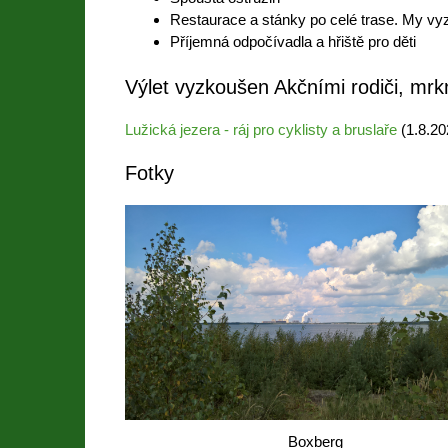
Restaurace a stánky po celé trase. My vy
Příjemná odpočívadla a hřiště pro děti
Výlet vyzkoušen Akčními rodiči, mrk
Lužická jezera - ráj pro cyklisty a bruslaře
(1.8.20
Fotky
Boxberg