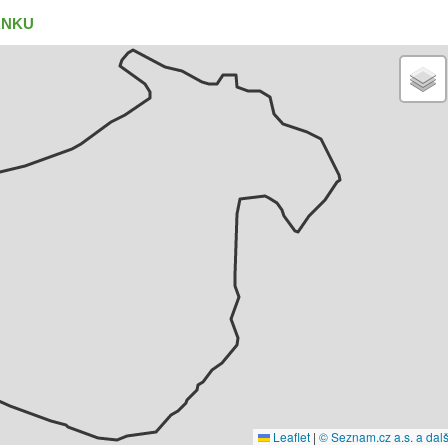
ÁNKU
Leaflet
|
© Seznam.cz a.s. a dalš