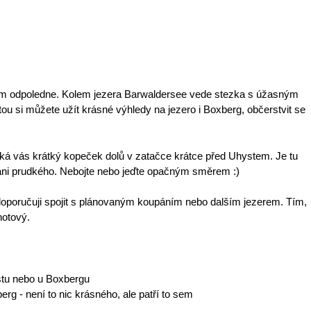
hem odpoledne. Kolem jezera Barwaldersee vede stezka s úžasným
ou si můžete užít krásné výhledy na jezero i Boxberg, občerstvit se
ká vás krátký kopeček dolů v zatačce krátce před Uhystem. Je tu
 ani prudkého. Nebojte nebo jeďte opačným směrem :)
ě doporučuji spojit s plánovaným koupáním nebo dalším jezerem. Tím,
hotový.
tu nebo u Boxbergu
rg - není to nic krásného, ale patří to sem