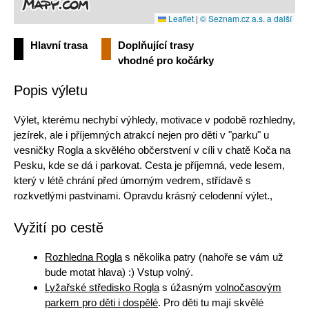
Leaflet
|
© Seznam.cz a.s. a další
Hlavní trasa
Doplňující trasy
vhodné pro kočárky
Popis výletu
Výlet, kterému nechybí výhledy, motivace v podobě rozhledny,
jezírek, ale i příjemných atrakcí nejen pro děti v "parku" u
vesničky Rogla a skvělého občerstvení v cíli v chatě Koča na
Pesku, kde se dá i parkovat. Cesta je příjemná, vede lesem,
který v létě chrání před úmorným vedrem, střídavě s
rozkvetlými pastvinami. Opravdu krásný celodenní výlet.,
Vyžití po cestě
Rozhledna Rogla
s několika patry (nahoře se vám už
bude motat hlava) :) Vstup volný.
Lyžařské středisko Rogla
s úžasným
volnočasovým
parkem pro děti i dospělé
. Pro děti tu mají skvělé